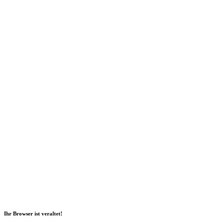
Social Media
2026 Copyright Geli GmbH |
Impressum
|
Datenschutz
|
Nachhaltigkeitsbericht
|
Barrierefreiheitserklärung
Ihr Browser ist veraltet!