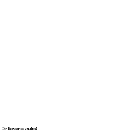
Social Media
2026 Copyright Geli GmbH |
Impressum
|
Datenschutz
|
Nachhaltigkeitsbericht
|
Barrierefreiheitserklärung
Ihr Browser ist veraltet!