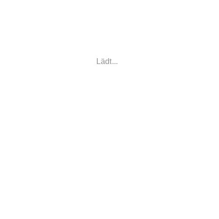
Linn
Übertopf
Lädt...
Liv
Übertopf
Gartengiesskanne
mit Aufsteckvorrichtung
Blumengiesskanne