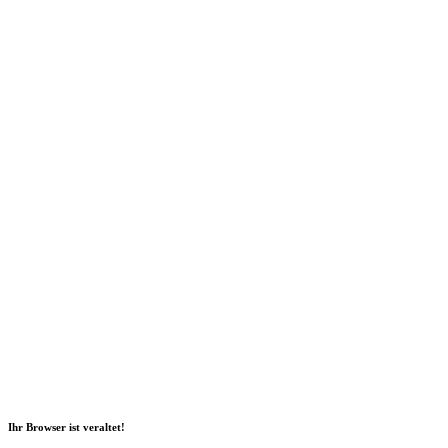
Social Media
2026 Copyright Geli GmbH |
Impressum
|
Datenschutz
|
Nachhaltigkeitsbericht
|
Barrierefreiheitserklärung
Ihr Browser ist veraltet!