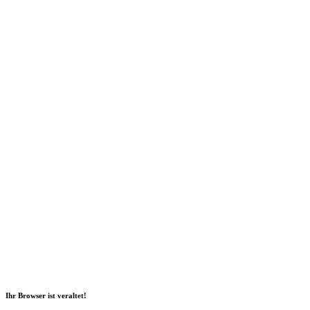
Social Media
2026 Copyright Geli GmbH |
Impressum
|
Datenschutz
|
Nachhaltigkeitsbericht
|
Barrierefreiheitserklärung
Ihr Browser ist veraltet!