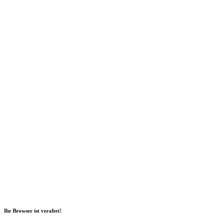
Social Media
2026 Copyright Geli GmbH |
Impressum
|
Datenschutz
|
Nachhaltigkeitsbericht
|
Barrierefreiheitserklärung
Ihr Browser ist veraltet!