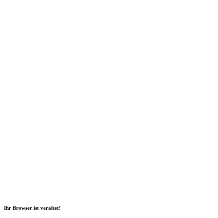
Social Media
2026 Copyright Geli GmbH |
Impressum
|
Datenschutz
|
Nachhaltigkeitsbericht
|
Barrierefreiheitserklärung
Ihr Browser ist veraltet!