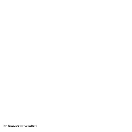
Social Media
2026 Copyright Geli GmbH |
Impressum
|
Datenschutz
|
Nachhaltigkeitsbericht
|
Barrierefreiheitserklärung
Ihr Browser ist veraltet!