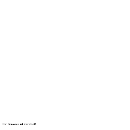
Social Media
2026 Copyright Geli GmbH |
Impressum
|
Datenschutz
|
Nachhaltigkeitsbericht
|
Barrierefreiheitserklärung
Ihr Browser ist veraltet!