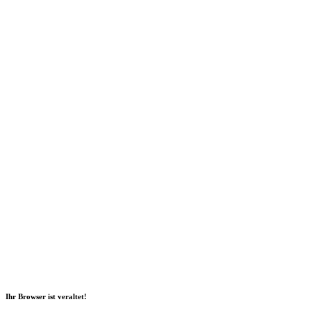
Social Media
2026 Copyright Geli GmbH |
Impressum
|
Datenschutz
|
Nachhaltigkeitsbericht
|
Barrierefreiheitserklärung
Ihr Browser ist veraltet!