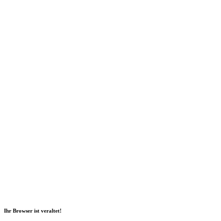
Social Media
2026 Copyright Geli GmbH |
Impressum
|
Datenschutz
|
Nachhaltigkeitsbericht
|
Barrierefreiheitserklärung
Ihr Browser ist veraltet!