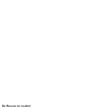
Social Media
2026 Copyright Geli GmbH |
Impressum
|
Datenschutz
|
Nachhaltigkeitsbericht
|
Barrierefreiheitserklärung
Ihr Browser ist veraltet!