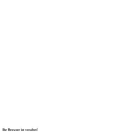
Social Media
2026 Copyright Geli GmbH |
Impressum
|
Datenschutz
|
Nachhaltigkeitsbericht
|
Barrierefreiheitserklärung
Ihr Browser ist veraltet!