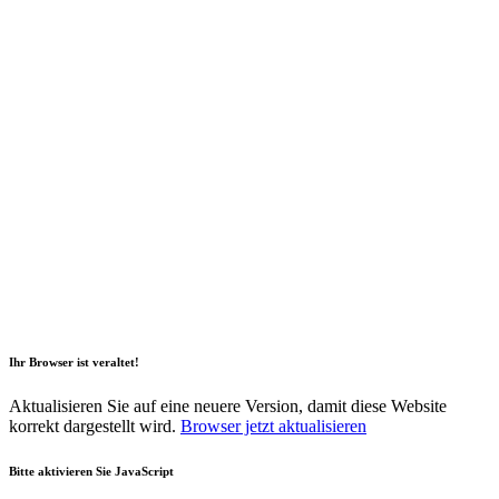
2026 Copyright Geli GmbH |
Impressum
|
Datenschutz
|
Nachhaltigkeitsbericht
|
Barrierefreiheitserklärung
Ihr Browser ist veraltet!
Aktualisieren Sie auf eine neuere Version, damit diese Website
korrekt dargestellt wird.
Browser jetzt aktualisieren
Bitte aktivieren Sie JavaScript