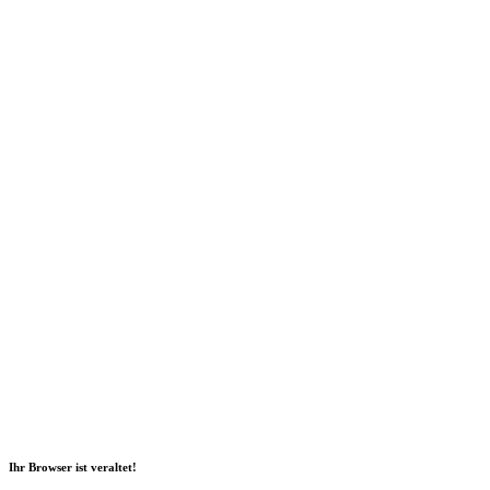
Social Media
2026 Copyright Geli GmbH |
Impressum
|
Datenschutz
|
Nachhaltigkeitsbericht
|
Barrierefreiheitserklärung
Ihr Browser ist veraltet!