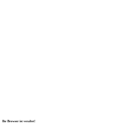
Social Media
2026 Copyright Geli GmbH |
Impressum
|
Datenschutz
|
Nachhaltigkeitsbericht
|
Barrierefreiheitserklärung
Ihr Browser ist veraltet!