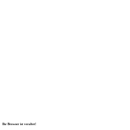
Social Media
2026 Copyright Geli GmbH |
Impressum
|
Datenschutz
|
Nachhaltigkeitsbericht
|
Barrierefreiheitserklärung
Ihr Browser ist veraltet!