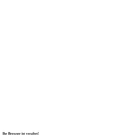
Social Media
2026 Copyright Geli GmbH |
Impressum
|
Datenschutz
|
Nachhaltigkeitsbericht
|
Barrierefreiheitserklärung
Ihr Browser ist veraltet!