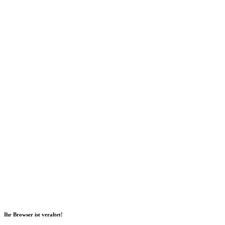
Social Media
2026 Copyright Geli GmbH |
Impressum
|
Datenschutz
|
Nachhaltigkeitsbericht
|
Barrierefreiheitserklärung
Ihr Browser ist veraltet!