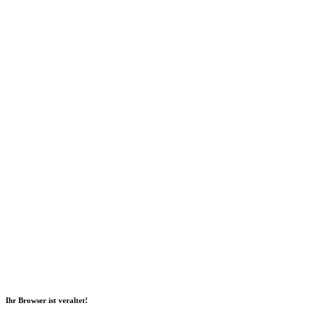
Social Media
2026 Copyright Geli GmbH |
Impressum
|
Datenschutz
|
Nachhaltigkeitsbericht
|
Barrierefreiheitserklärung
Ihr Browser ist veraltet!