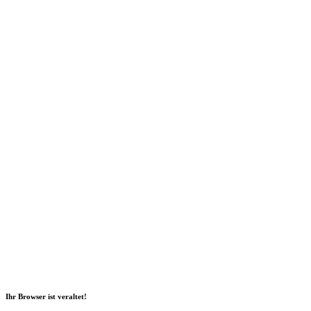
Social Media
2026 Copyright Geli GmbH |
Impressum
|
Datenschutz
|
Nachhaltigkeitsbericht
|
Barrierefreiheitserklärung
Ihr Browser ist veraltet!