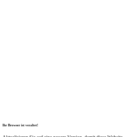
2026 Copyright Geli GmbH |
Impressum
|
Datenschutz
|
Nachhaltigkeitsbericht
|
Barrierefreiheitserklärung
Ihr Browser ist veraltet!