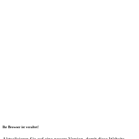
2026 Copyright Geli GmbH |
Impressum
|
Datenschutz
|
Nachhaltigkeitsbericht
|
Barrierefreiheitserklärung
Ihr Browser ist veraltet!