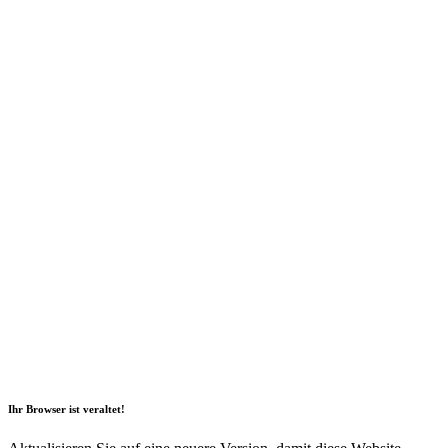
2026 Copyright Geli GmbH |
Impressum
|
Datenschutz
|
Nachhaltigkeitsbericht
|
Barrierefreiheitserklärung
Ihr Browser ist veraltet!