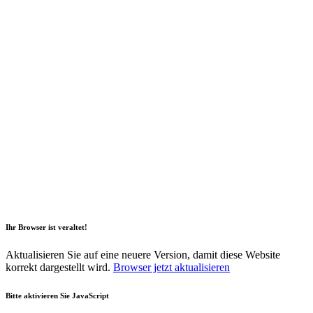
2026 Copyright Geli GmbH |
Impressum
|
Datenschutz
|
Nachhaltigkeitsbericht
|
Barrierefreiheitserklärung
Ihr Browser ist veraltet!
Aktualisieren Sie auf eine neuere Version, damit diese Website
korrekt dargestellt wird.
Browser jetzt aktualisieren
Bitte aktivieren Sie JavaScript