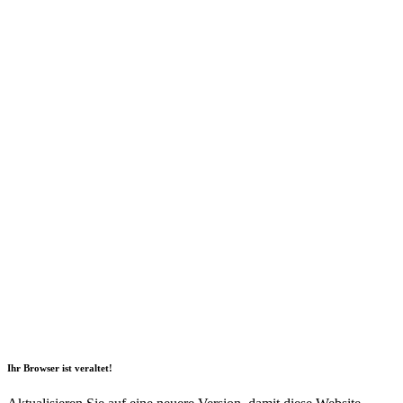
2026 Copyright Geli GmbH |
Impressum
|
Datenschutz
|
Nachhaltigkeitsbericht
|
Barrierefreiheitserklärung
Ihr Browser ist veraltet!