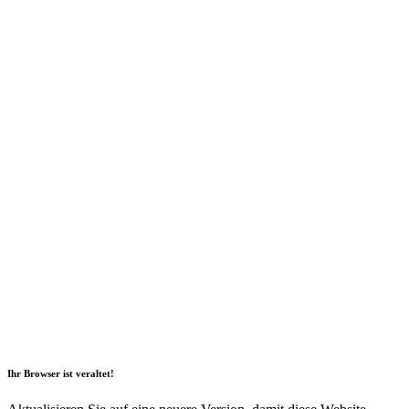
2026 Copyright Geli GmbH |
Impressum
|
Datenschutz
|
Nachhaltigkeitsbericht
|
Barrierefreiheitserklärung
Ihr Browser ist veraltet!