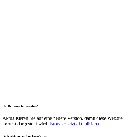
2026 Copyright Geli GmbH |
Impressum
|
Datenschutz
|
Nachhaltigkeitsbericht
|
Barrierefreiheitserklärung
Ihr Browser ist veraltet!
Aktualisieren Sie auf eine neuere Version, damit diese Website
korrekt dargestellt wird.
Browser jetzt aktualisieren
Bitte aktivieren Sie JavaScript