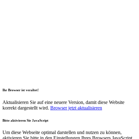
2026 Copyright Geli GmbH |
Impressum
|
Datenschutz
|
Nachhaltigkeitsbericht
|
Barrierefreiheitserklärung
Ihr Browser ist veraltet!
Aktualisieren Sie auf eine neuere Version, damit diese Website
korrekt dargestellt wird.
Browser jetzt aktualisieren
Bitte aktivieren Sie JavaScript
Um diese Webseite optimal darstellen und nutzen zu können,
aktivieren Sie bitte in den Einstellungen Ihres Browsers JavaScript.