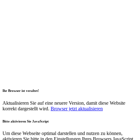
2026 Copyright Geli GmbH |
Impressum
|
Datenschutz
|
Nachhaltigkeitsbericht
|
Barrierefreiheitserklärung
Ihr Browser ist veraltet!
Aktualisieren Sie auf eine neuere Version, damit diese Website
korrekt dargestellt wird.
Browser jetzt aktualisieren
Bitte aktivieren Sie JavaScript
Um diese Webseite optimal darstellen und nutzen zu können,
aktivieren Sie bitte in den Einstellungen Ihres Browsers JavaScript.