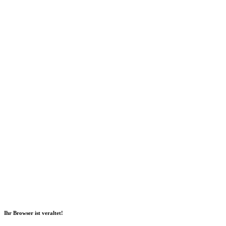
Social Media
2026 Copyright Geli GmbH |
Impressum
|
Datenschutz
|
Nachhaltigkeitsbericht
|
Barrierefreiheitserklärung
Ihr Browser ist veraltet!