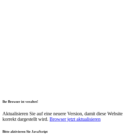
2026 Copyright Geli GmbH |
Impressum
|
Datenschutz
|
Nachhaltigkeitsbericht
|
Barrierefreiheitserklärung
Ihr Browser ist veraltet!
Aktualisieren Sie auf eine neuere Version, damit diese Website
korrekt dargestellt wird.
Browser jetzt aktualisieren
Bitte aktivieren Sie JavaScript