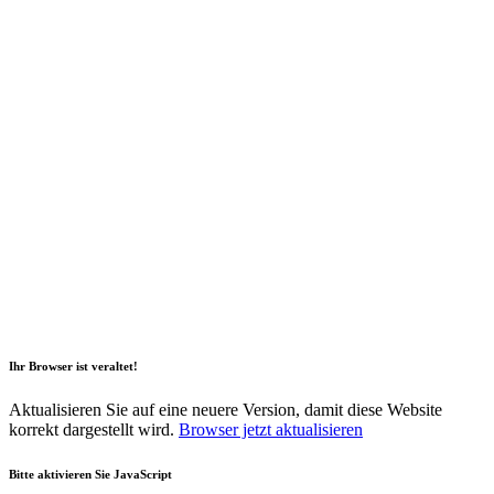
2026 Copyright Geli GmbH |
Impressum
|
Datenschutz
|
Nachhaltigkeitsbericht
|
Barrierefreiheitserklärung
Ihr Browser ist veraltet!
Aktualisieren Sie auf eine neuere Version, damit diese Website
korrekt dargestellt wird.
Browser jetzt aktualisieren
Bitte aktivieren Sie JavaScript