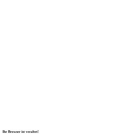
Social Media
2026 Copyright Geli GmbH |
Impressum
|
Datenschutz
|
Nachhaltigkeitsbericht
|
Barrierefreiheitserklärung
Ihr Browser ist veraltet!