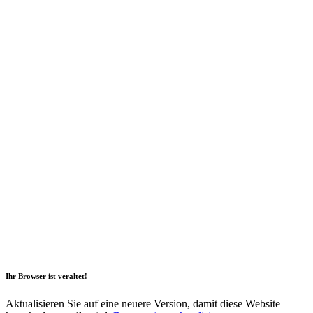
2026 Copyright Geli GmbH |
Impressum
|
Datenschutz
|
Nachhaltigkeitsbericht
|
Barrierefreiheitserklärung
Ihr Browser ist veraltet!
Aktualisieren Sie auf eine neuere Version, damit diese Website