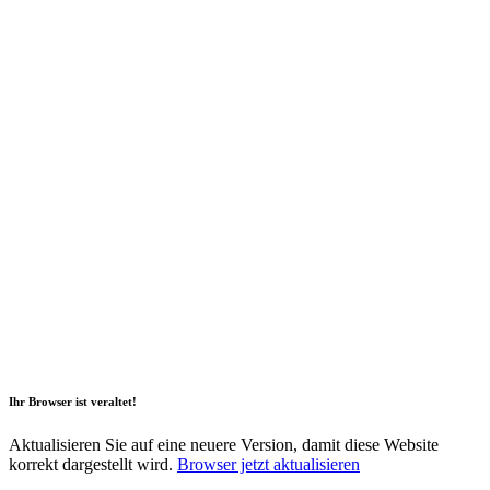
2026 Copyright Geli GmbH |
Impressum
|
Datenschutz
|
Nachhaltigkeitsbericht
|
Barrierefreiheitserklärung
Ihr Browser ist veraltet!
Aktualisieren Sie auf eine neuere Version, damit diese Website
korrekt dargestellt wird.
Browser jetzt aktualisieren