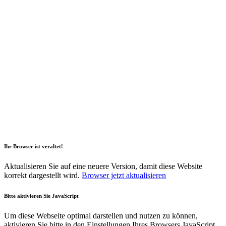
2026 Copyright Geli GmbH |
Impressum
|
Datenschutz
|
Nachhaltigkeitsbericht
|
Barrierefreiheitserklärung
Ihr Browser ist veraltet!
Aktualisieren Sie auf eine neuere Version, damit diese Website
korrekt dargestellt wird.
Browser jetzt aktualisieren
Bitte aktivieren Sie JavaScript
Um diese Webseite optimal darstellen und nutzen zu können,
aktivieren Sie bitte in den Einstellungen Ihres Browsers JavaScript.