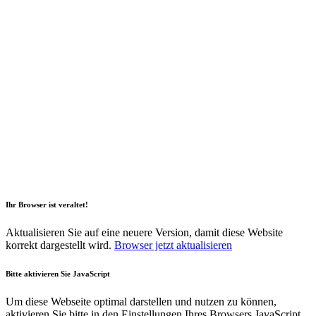
2026 Copyright Geli GmbH |
Impressum
|
Datenschutz
|
Nachhaltigkeitsbericht
|
Barrierefreiheitserklärung
Ihr Browser ist veraltet!
Aktualisieren Sie auf eine neuere Version, damit diese Website
korrekt dargestellt wird.
Browser jetzt aktualisieren
Bitte aktivieren Sie JavaScript
Um diese Webseite optimal darstellen und nutzen zu können,
aktivieren Sie bitte in den Einstellungen Ihres Browsers JavaScript.