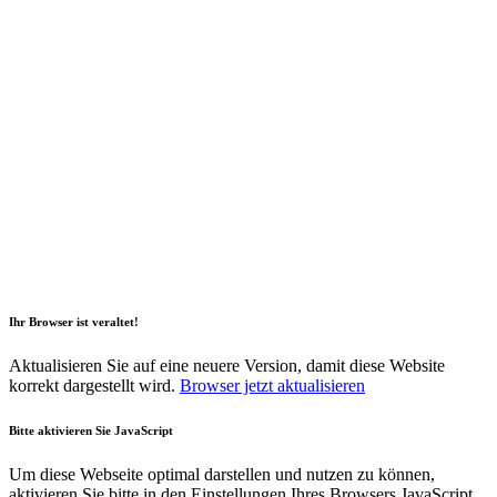
2026 Copyright Geli GmbH |
Impressum
|
Datenschutz
|
Nachhaltigkeitsbericht
|
Barrierefreiheitserklärung
Ihr Browser ist veraltet!
Aktualisieren Sie auf eine neuere Version, damit diese Website
korrekt dargestellt wird.
Browser jetzt aktualisieren
Bitte aktivieren Sie JavaScript
Um diese Webseite optimal darstellen und nutzen zu können,
aktivieren Sie bitte in den Einstellungen Ihres Browsers JavaScript.