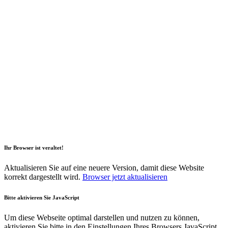
2026 Copyright Geli GmbH |
Impressum
|
Datenschutz
|
Nachhaltigkeitsbericht
|
Barrierefreiheitserklärung
Ihr Browser ist veraltet!
Aktualisieren Sie auf eine neuere Version, damit diese Website
korrekt dargestellt wird.
Browser jetzt aktualisieren
Bitte aktivieren Sie JavaScript
Um diese Webseite optimal darstellen und nutzen zu können,
aktivieren Sie bitte in den Einstellungen Ihres Browsers JavaScript.