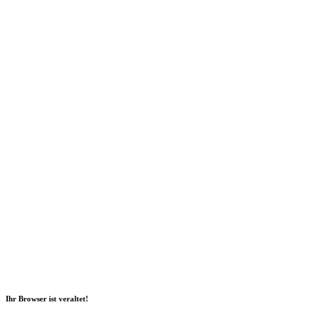
Social Media
2026 Copyright Geli GmbH |
Impressum
|
Datenschutz
|
Nachhaltigkeitsbericht
|
Barrierefreiheitserklärung
Ihr Browser ist veraltet!