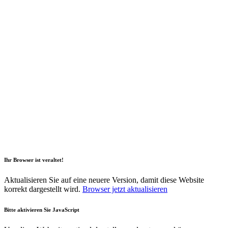
2026 Copyright Geli GmbH |
Imprint
|
Data privacy
|
Sustainability
Report
|
Declaration of accessibility
Ihr Browser ist veraltet!
Aktualisieren Sie auf eine neuere Version, damit diese Website
korrekt dargestellt wird.
Browser jetzt aktualisieren
Bitte aktivieren Sie JavaScript